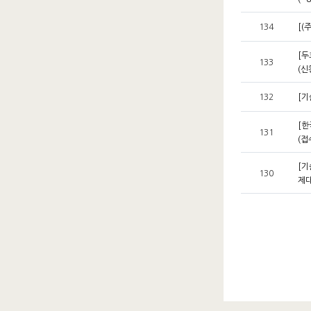
134
[(
[두
133
(신
132
[기
[한
131
(접수
[기
130
제대