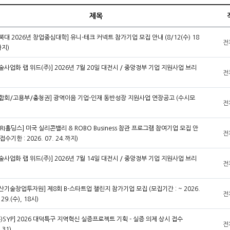
제목
북대 2026년 창업중심대학] 유니-테크 커넥트 참가기업 모집 안내 (8/12(수) 18
전
지)
술사업화 랩 위드(주)] 2026년 7월 20일 대전시 / 중앙정부 기업 지원사업 브리
전
합회/고용부/충청권] 광역이음 기업-인재 동반성장 지원사업 연장공고 (수시모
전
TRI홀딩스] 미국 실리콘밸리 & ROBO Business 참관 프로그램 참여기업 모집 안
전
(접수기한 : 2026. 07. 24.까지)
술사업화 랩 위드(주)] 2026년 7월 14일 대전시 / 중앙정부 기업 지원사업 브리
전
산기술창업투자원] 제8회 B-스타트업 챌린지 참가기업 모집 (모집기간 : ~ 2026.
전
 29.(수), 18시)
주)SYP] 2026 대덕특구 지역혁신 실증프로젝트 기획 - 실증 의제 상시 접수
전
.31)