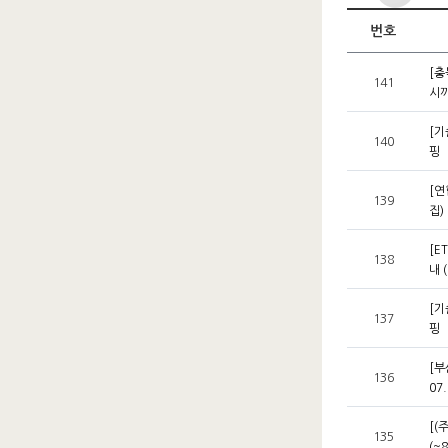
번호
[충
141
시까
[기
140
핑
[연
139
집)
[E
138
내 
[기
137
핑
[부
136
07.
[(
135
(~8